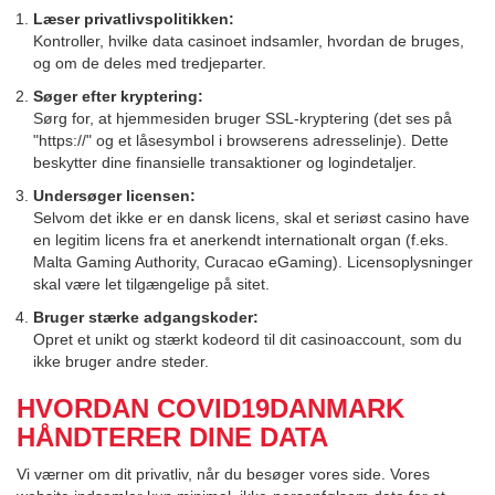
Læser privatlivspolitikken:
Kontroller, hvilke data casinoet indsamler, hvordan de bruges,
og om de deles med tredjeparter.
Søger efter kryptering:
Sørg for, at hjemmesiden bruger SSL-kryptering (det ses på
"https://" og et låsesymbol i browserens adresselinje). Dette
beskytter dine finansielle transaktioner og logindetaljer.
Undersøger licensen:
Selvom det ikke er en dansk licens, skal et seriøst casino have
en legitim licens fra et anerkendt internationalt organ (f.eks.
Malta Gaming Authority, Curacao eGaming). Licensoplysninger
skal være let tilgængelige på sitet.
Bruger stærke adgangskoder:
Opret et unikt og stærkt kodeord til dit casinoaccount, som du
ikke bruger andre steder.
HVORDAN COVID19DANMARK
HÅNDTERER DINE DATA
Vi værner om dit privatliv, når du besøger vores side. Vores