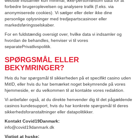
website indsamler kun minimal, ikke-personfølsom data for at
forbedre brugeroplevelsen og analysere trafik (f.eks. via
anonymiserede cookies). Vi sælger eller deler ikke dine
personlige oplysninger med tredjepartscasinoer eller
markedsføringsselskaber.
For en fuldstændig oversigt over, hvilke data vi indsamler og
hvordan de behandles, henviser vi til vores
separatePrivatlivspolitik.
SPØRGSMÅL ELLER
BEKYMRINGER?
Hvis du har spørgsmål til sikkerheden på et specifikt casino uden
MitID, eller hvis du har bemærket noget bekymrende på vores
hjemmeside, er du velkommen til at kontakte vores redaktion.
Vi anbefaler også, at du direkte henvender dig til det pågældende
casinos kundesupport, hvis du har konkrete spørgsmål til deres
sikkerhedsforanstaltninger eller datapolitikker.
Kontakt Covid19Danmark:
info@covid19danmark.dk
Vigtigt at huske: