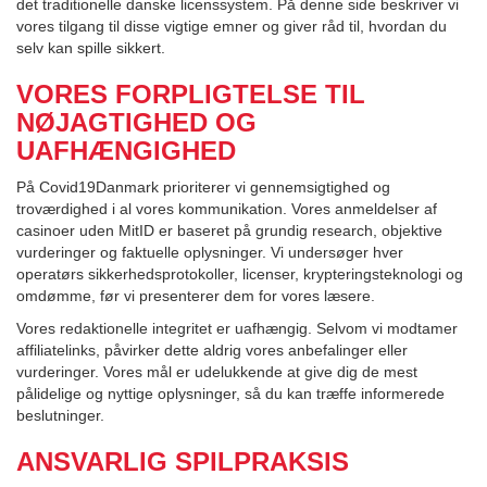
det traditionelle danske licenssystem. På denne side beskriver vi
vores tilgang til disse vigtige emner og giver råd til, hvordan du
selv kan spille sikkert.
VORES FORPLIGTELSE TIL
NØJAGTIGHED OG
UAFHÆNGIGHED
På Covid19Danmark prioriterer vi gennemsigtighed og
troværdighed i al vores kommunikation. Vores anmeldelser af
casinoer uden MitID er baseret på grundig research, objektive
vurderinger og faktuelle oplysninger. Vi undersøger hver
operatørs sikkerhedsprotokoller, licenser, krypteringsteknologi og
omdømme, før vi presenterer dem for vores læsere.
Vores redaktionelle integritet er uafhængig. Selvom vi modtamer
affiliatelinks, påvirker dette aldrig vores anbefalinger eller
vurderinger. Vores mål er udelukkende at give dig de mest
pålidelige og nyttige oplysninger, så du kan træffe informerede
beslutninger.
ANSVARLIG SPILPRAKSIS